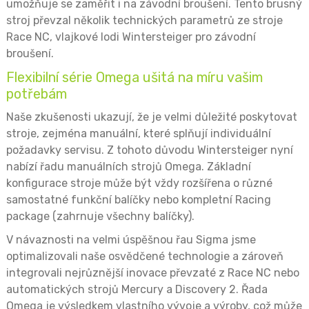
umožňuje se zaměřit i na závodní broušení. Tento brusný
stroj převzal několik technických parametrů ze stroje
Race NC, vlajkové lodi Wintersteiger pro závodní
broušení.
Flexibilní série Omega ušitá na míru vašim
potřebám
Naše zkušenosti ukazují, že je velmi důležité poskytovat
stroje, zejména manuální, které splňují individuální
požadavky servisu. Z tohoto důvodu Wintersteiger nyní
nabízí řadu manuálních strojů Omega. Základní
konfigurace stroje může být vždy rozšířena o různé
samostatné funkční balíčky nebo kompletní Racing
package (zahrnuje všechny balíčky).
V návaznosti na velmi úspěšnou řau Sigma jsme
optimalizovali naše osvědčené technologie a zároveň
integrovali nejrůznější inovace převzaté z Race NC nebo
automatických strojů Mercury a Discovery 2. Řada
Omega je výsledkem vlastního vývoje a výroby, což může