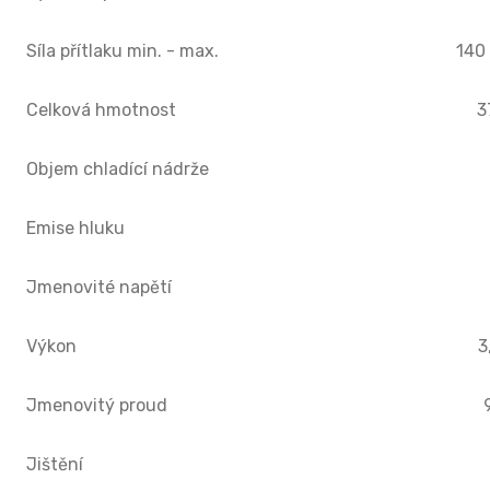
Síla přítlaku min. - max.
140
Celková hmotnost
3
Objem chladící nádrže
Emise hluku
Jmenovité napětí
Výkon
3
Jmenovitý proud
Jištění