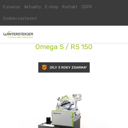
O značce
Aktuality
E-shop
Kontakt
GDPR
Cookies nastavení
Omega S / RS 150
DÍLY 3 ROKY ZDARMA*