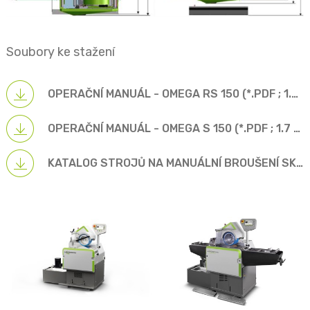
Soubory ke stažení
OPERAČNÍ MANUÁL - OMEGA RS 150 (*.PDF ; 1.8 MB)
OPERAČNÍ MANUÁL - OMEGA S 150 (*.PDF ; 1.7 MB)
KATALOG STROJŮ NA MANUÁLNÍ BROUŠENÍ SKLUZNICE (*.PDF ; 2.2 MB)